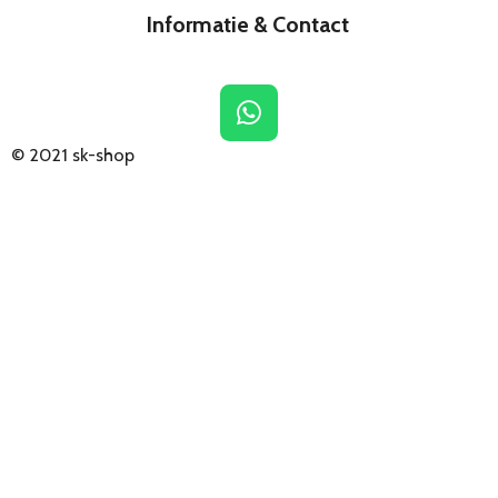
Informatie & Contact
W
h
© 2021
sk-shop
a
t
s
A
p
p