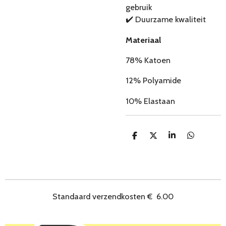
gebruik
✔️ Duurzame kwaliteit
Materiaal
78% Katoen
12% Polyamide
10% Elastaan
D
D
S
D
e
e
h
e
l
e
a
l
e
l
r
e
n
e
n
Standaard verzendkosten
€
6.00