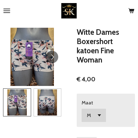
Ga
direct
naar
de
Witte Dames
hoofdinhoud
Boxershort
katoen Fine
Woman
€ 4,00
Maat