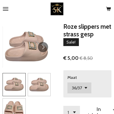
Ga
direct
naar
de
Roze slippers met
hoofdinhoud
strass gesp
Sale!
€ 5,00
€ 8,50
Maat
In