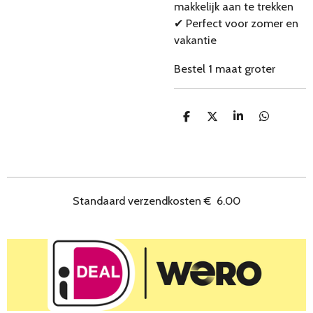
makkelijk aan te trekken
✔ Perfect voor zomer en
vakantie
Bestel 1 maat groter
D
D
S
D
e
e
h
e
l
e
a
l
e
l
r
e
n
e
n
Standaard verzendkosten
€
6.00