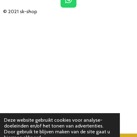
W
h
© 2021
sk-shop
a
t
s
A
p
p
Deze website gebruikt cookies voor analyse-
doeleinden en/of het tonen van advertenties.
Door gebruik te blijven maken van de site gaat u