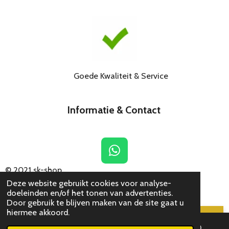
Goede Kwaliteit & Service
Informatie & Contact
W
h
© 2021
sk-shop
a
Deze website gebruikt cookies voor analyse-
t
doeleinden en/of het tonen van advertenties.
Door gebruik te blijven maken van de site gaat u
s
hiermee akkoord.
A
Chat met SK