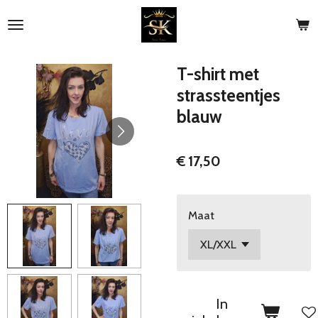
Ga
direct
naar
de
T-shirt met
hoofdinhoud
strassteentjes
blauw
€ 17,50
Maat
In