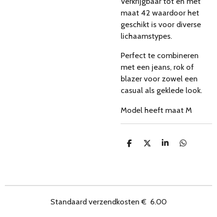
Verkrijgbaar tot en met
maat 42 waardoor het
geschikt is voor diverse
lichaamstypes.
Perfect te combineren
met een jeans, rok of
blazer voor zowel een
casual als geklede look.
Model heeft maat M
D
D
S
D
e
e
h
e
l
e
a
l
e
l
r
e
n
e
n
Standaard verzendkosten
€
6.00