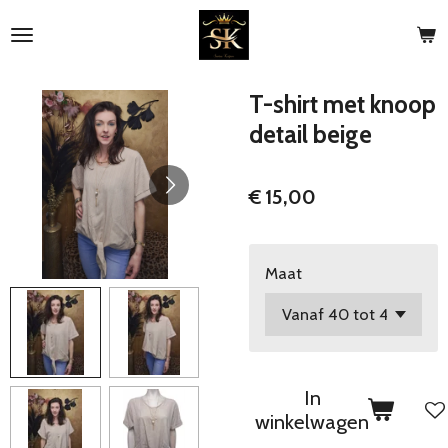
Ga
direct
naar
de
T-shirt met knoop
hoofdinhoud
detail beige
€ 15,00
Maat
In
winkelwagen