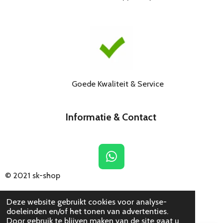
Goede Kwaliteit & Service
Informatie & Contact
W
h
© 2021
sk-shop
a
t
Deze website gebruikt cookies voor analyse-
s
doeleinden en/of het tonen van advertenties.
A
Door gebruik te blijven maken van de site gaat u