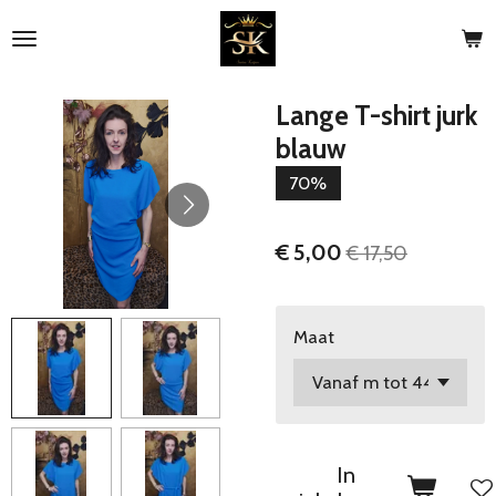
Ga
direct
naar
de
Lange T-shirt jurk
hoofdinhoud
blauw
70%
€ 5,00
€ 17,50
Maat
In