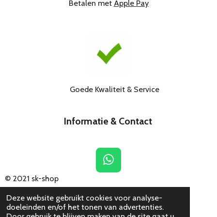
Betalen met
Apple Pay
Goede Kwaliteit & Service
Informatie & Contact
W
h
© 2021
sk-shop
a
Deze website gebruikt cookies voor analyse-
t
doeleinden en/of het tonen van advertenties.
s
Door gebruik te blijven maken van de site gaat u