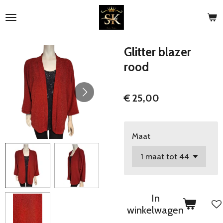
Ga
direct
naar
de
Glitter blazer
hoofdinhoud
rood
€ 25,00
Maat
In
winkelwagen