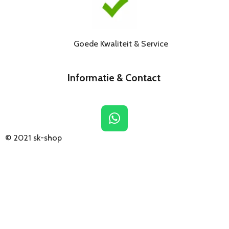
Goede Kwaliteit & Service
Informatie & Contact
W
h
© 2021
sk-shop
a
t
s
A
p
p