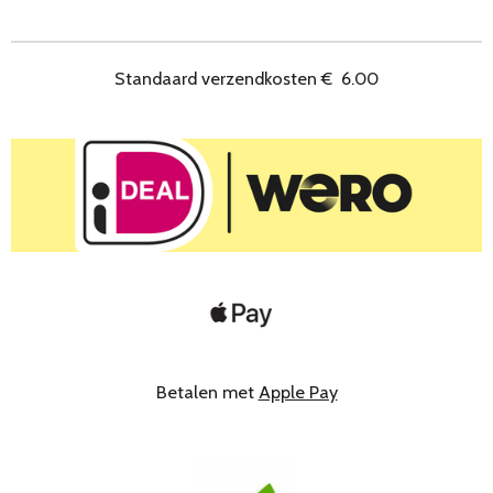
e
l
r
e
n
e
n
Standaard verzendkosten
€
6.00
Betalen met
Apple Pay