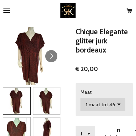
Ga
direct
naar
de
Chique Elegante
hoofdinhoud
glitter jurk
bordeaux
€ 20,00
Maat
In