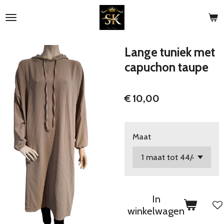
Ga
direct
naar
de
Lange tuniek met
hoofdinhoud
capuchon taupe
€ 10,00
Maat
In
winkelwagen