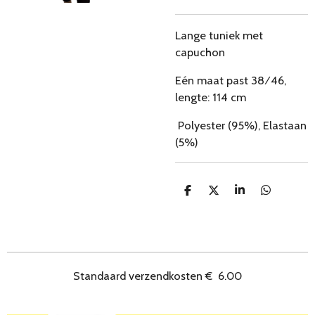
Lange tuniek met
capuchon
Eén maat past 38 ⁄ 46,
lengte: 114 cm
Polyester (95%), Elastaan
​​(5%)
D
D
S
D
e
e
h
e
l
e
a
l
e
l
r
e
n
e
n
Standaard verzendkosten
€
6.00