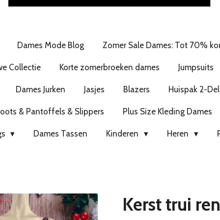
Dames Mode Blog
Zomer Sale Dames: Tot 70% kor
e Collectie
Korte zomerbroeken dames
Jumpsuits
Dames Jurken
Jasjes
Blazers
Huispak 2-Del
ots & Pantoffels & Slippers
Plus Size Kleding Dames
gs
Dames Tassen
Kinderen
Heren
Kerst trui re