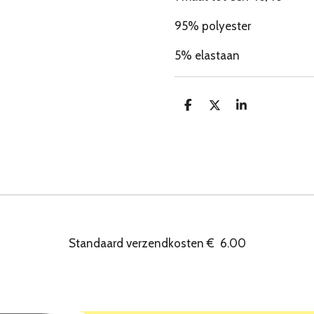
95% polyester
5% elastaan
D
D
S
e
e
h
l
e
a
e
l
r
n
e
Standaard verzendkosten
€
6.00