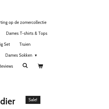
ting op de zomercollectie
Dames T-shirts & Tops
ig Set
Truien
Dames Sokken
Reviews
ndier
Sale!