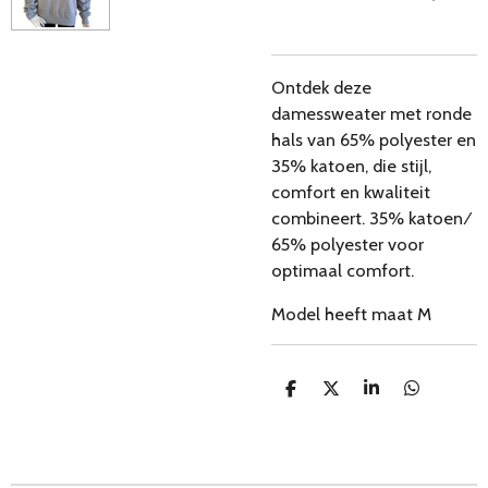
Ontdek deze
damessweater met ronde
hals van 65% polyester en
35% katoen, die stijl,
comfort en kwaliteit
combineert. 35% katoen ⁄
65% polyester voor
optimaal comfort.
Model heeft maat M
D
D
S
D
e
e
h
e
l
e
a
l
e
l
r
e
n
e
n