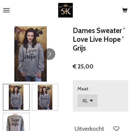
Ga
direct
naar
de
Dames Sweater '
hoofdinhoud
Love Live Hope '
Grijs
€ 25,00
Maat
Uitverkocht