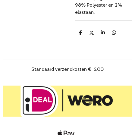
98% Polyester en 2%
elastaan.
D
D
S
D
e
e
h
e
l
e
a
l
e
l
r
e
n
e
n
Standaard verzendkosten
€
6.00