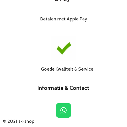
Betalen met
Apple Pay
Goede Kwaliteit & Service
Informatie & Contact
W
h
© 2021
sk-shop
a