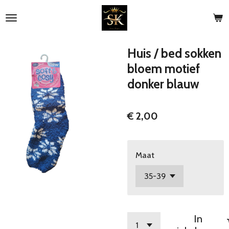
Ga
direct
naar
de
Huis / bed sokken
hoofdinhoud
bloem motief
donker blauw
€ 2,00
Maat
In