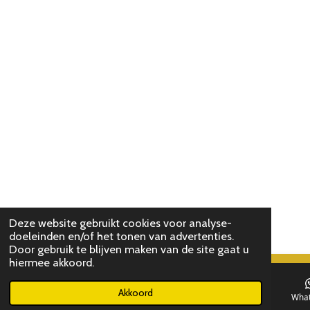
t
s
A
p
p
Deze website gebruikt cookies voor analyse-
doeleinden en/of het tonen van advertenties.
Door gebruik te blijven maken van de site gaat u
hiermee akkoord.
Chat 
Akkoord
E-mailadres
Telefoonnummer
Wha