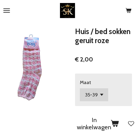
Ga
direct
naar
de
Huis / bed sokken
hoofdinhoud
geruit roze
€ 2,00
Maat
In
winkelwagen