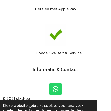
Betalen met
Apple Pay
Goede Kwaliteit & Service
Informatie & Contact
W
h
© 2021
sk-shop
a
Deze website gebruikt cookies voor analyse-
t
doeleinden en/of het tonen van advertenties.