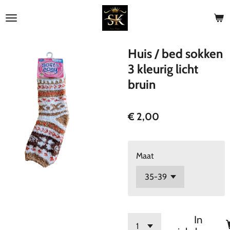
Ga
direct
naar
de
Huis / bed sokken
hoofdinhoud
3 kleurig licht
bruin
€ 2,00
Maat
In