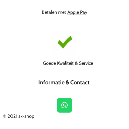
Betalen met
Apple Pay
Goede Kwaliteit & Service
Informatie & Contact
W
h
© 2021
sk-shop
a
t