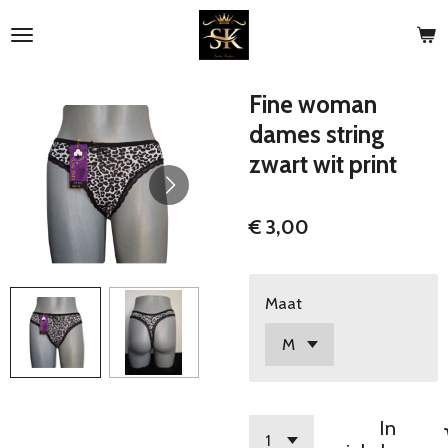
Ga
direct
naar
de
Fine woman
hoofdinhoud
dames string
zwart wit print
€ 3,00
Maat
In