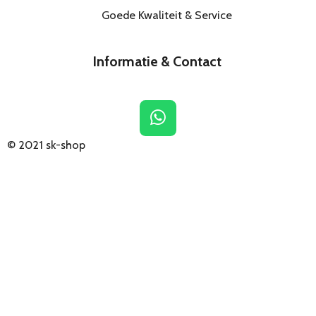
Goede Kwaliteit & Service
Informatie & Contact
W
h
© 2021
sk-shop
a
t
s
A
p
p