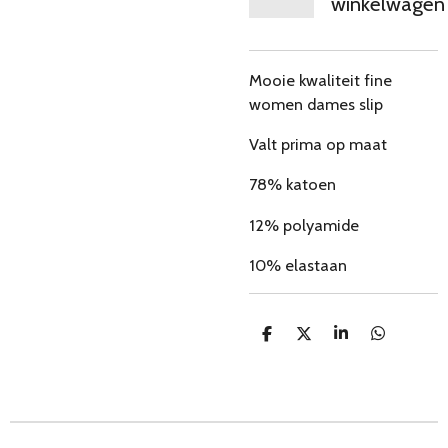
winkelwagen
Mooie kwaliteit fine
women dames slip
Valt prima op maat
78% katoen
12% polyamide
10% elastaan
D
D
S
D
e
e
h
e
l
e
a
l
e
l
r
e
n
e
n