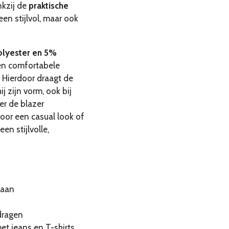
nkzij de
praktische
leen stijlvol, maar ook
lyester en 5%
een comfortabele
. Hierdoor draagt de
j zijn vorm, ook bij
er de blazer
oor een casual look of
en stijlvolle,
taan
dragen
et jeans en T-shirts