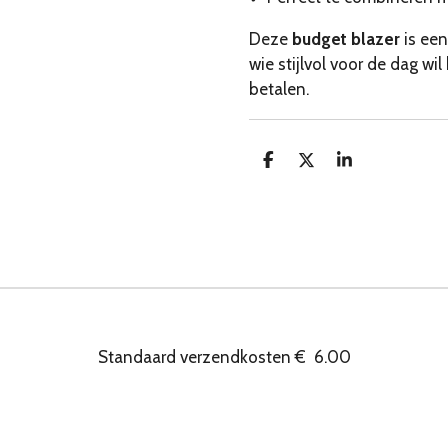
Deze
budget blazer
is een
wie stijlvol voor de dag wi
betalen.
D
D
S
e
e
h
l
e
a
e
l
r
n
e
Standaard verzendkosten
€
6.00