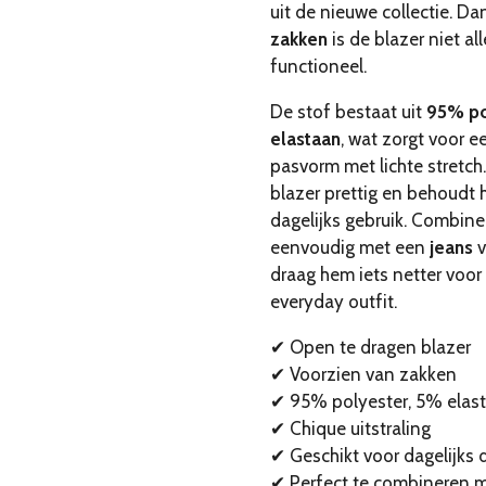
uit de nieuwe collectie. Da
zakken
is de blazer niet al
functioneel.
De stof bestaat uit
95% po
elastaan
, wat zorgt voor 
pasvorm met lichte stretch
blazer prettig en behoudt hi
dagelijks gebruik. Combine
eenvoudig met een
jeans
v
draag hem iets netter voor e
everyday outfit.
✔ Open te dragen blazer
✔ Voorzien van zakken
✔ 95% polyester, 5% elas
✔ Chique uitstraling
✔ Geschikt voor dagelijks 
✔ Perfect te combineren m