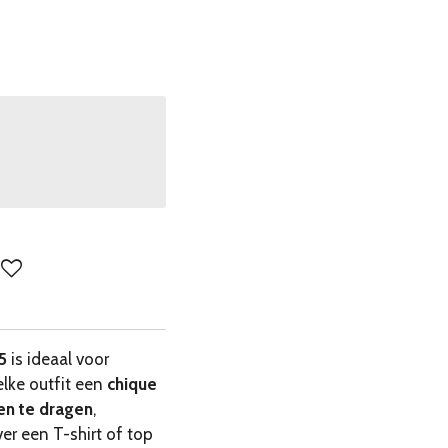
5
is ideaal voor
elke outfit een
chique
en te dragen
,
ver een T-shirt of top