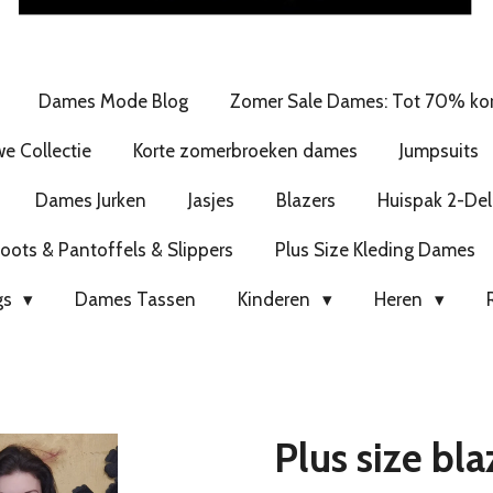
Dames Mode Blog
Zomer Sale Dames: Tot 70% kor
e Collectie
Korte zomerbroeken dames
Jumpsuits
Dames Jurken
Jasjes
Blazers
Huispak 2-Del
ots & Pantoffels & Slippers
Plus Size Kleding Dames
gs
Dames Tassen
Kinderen
Heren
Plus size bla