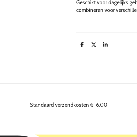
Geschikt voor dagelijks ge
combineren voor verschille
D
D
S
e
e
h
l
e
a
e
l
r
n
e
Standaard verzendkosten
€
6.00