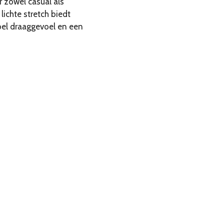
r zowel casual als
lichte stretch biedt
el draaggevoel en een