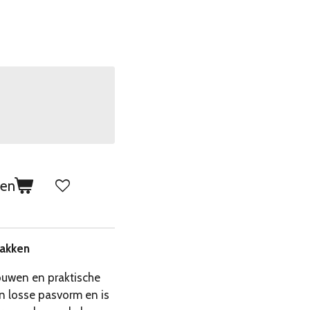
gen
zakken
mouwen en praktische
n losse pasvorm en is