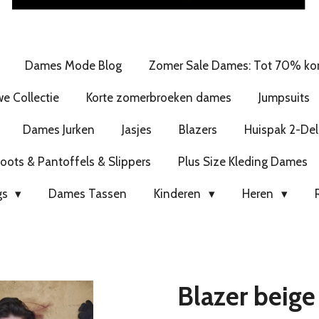
Dames Mode Blog
Zomer Sale Dames: Tot 70% kor
e Collectie
Korte zomerbroeken dames
Jumpsuits
Dames Jurken
Jasjes
Blazers
Huispak 2-Del
ots & Pantoffels & Slippers
Plus Size Kleding Dames
gs
Dames Tassen
Kinderen
Heren
Blazer beige