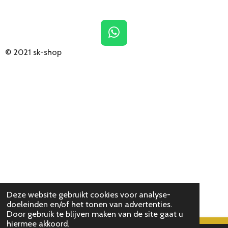
W
h
© 2021
sk-shop
a
t
s
A
p
p
Deze website gebruikt cookies voor analyse-
doeleinden en/of het tonen van advertenties.
Door gebruik te blijven maken van de site gaat u
hiermee akkoord.