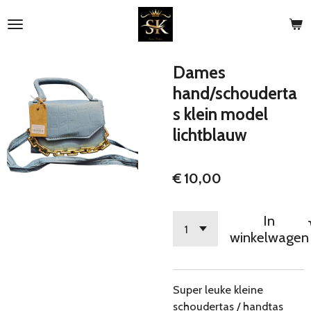
Ga
direct
naar
de
Dames
hoofdinhoud
hand/schouderta
s klein model
lichtblauw
€ 10,00
In
winkelwagen
Super leuke kleine
schoudertas / handtas