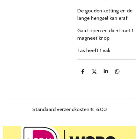
De gouden ketting en de
lange hengsel kan eraf
Gaat open en dicht met 1
magneet knop
Tas heeft 1 vak
D
D
S
D
e
e
h
e
l
e
a
l
e
l
r
e
n
e
n
Standaard verzendkosten
€
6.00