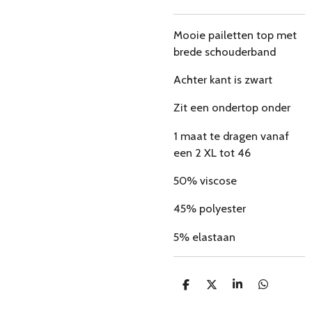
Mooie pailetten top met
brede schouderband
Achter kant is zwart
Zit een ondertop onder
1 maat te dragen vanaf
een 2 XL tot 46
50% viscose
45% polyester
5% elastaan
D
D
S
D
e
e
h
e