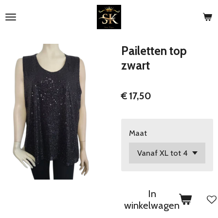
Ga
direct
naar
de
Pailetten top
hoofdinhoud
zwart
€ 17,50
Maat
In
winkelwagen