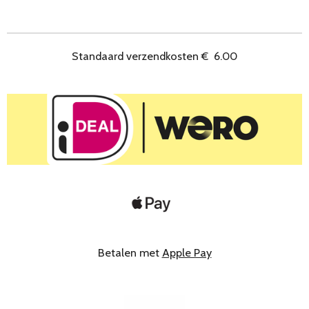
l
e
a
l
e
l
r
e
n
e
n
Standaard verzendkosten
€
6.00
Betalen met
Apple Pay