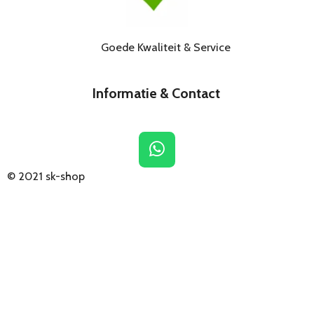
Goede Kwaliteit & Service
Informatie & Contact
W
h
© 2021
sk-shop
a
t
s
A
p
p