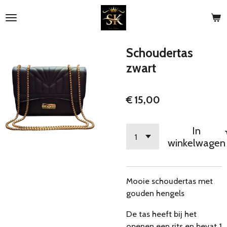
Ga
direct
naar
de
Schoudertas
hoofdinhoud
zwart
€ 15,00
In
winkelwagen
Mooie schoudertas met
gouden hengels
De tas heeft bij het
openen een rits en bevat 1