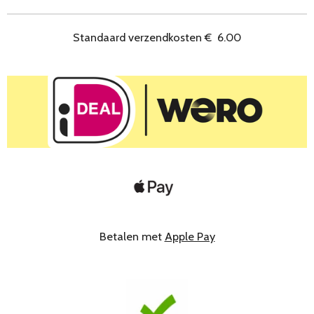
n
e
n
Standaard verzendkosten
€
6.00
Betalen met
Apple Pay