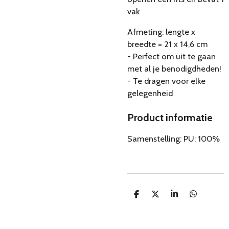
vak
Afmeting: lengte x
breedte = 21 x 14,6 cm
- Perfect om uit te gaan
met al je benodigdheden!
- Te dragen voor elke
gelegenheid
Product informatie
Samenstelling:
PU: ​​100%
D
D
S
D
e
e
h
e
l
e
a
l
e
l
r
e