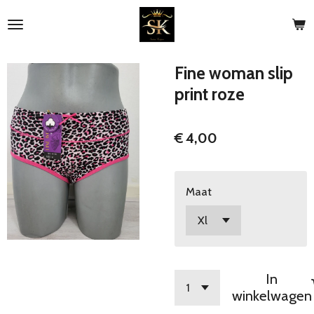
Ga
direct
naar
de
Fine woman slip
hoofdinhoud
print roze
€ 4,00
Maat
In
winkelwagen