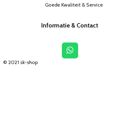
Goede Kwaliteit & Service
Informatie & Contact
W
h
© 2021
sk-shop
a
t
s
A
p
p