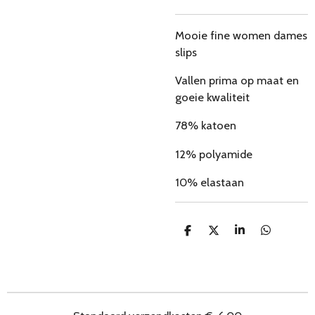
Mooie fine women dames
slips
Vallen prima op maat en
goeie kwaliteit
78% katoen
12% polyamide
10% elastaan
D
D
S
D
e
e
h
e
l
e
a
l
e
l
r
e
n
e
n