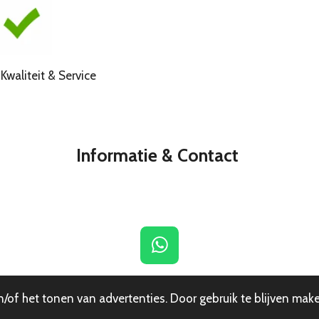
liteit & Service
Informatie & Contact
W
h
a
of het tonen van advertenties. Door gebruik te blijven make
t