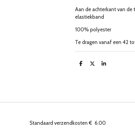
Aan de achterkant van de t
elastiekband
100% polyester
Te dragen vanaf een 42 to
D
D
S
e
e
h
l
e
a
e
l
r
n
e
Standaard verzendkosten
€
6.00