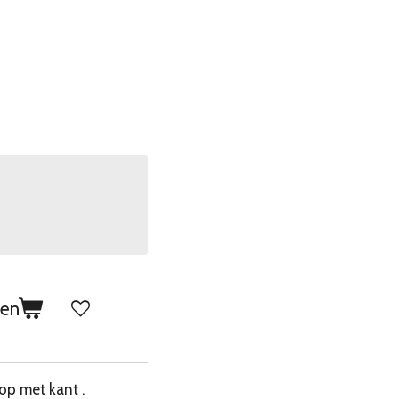
gen
top met kant .