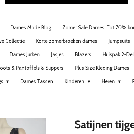
Dames Mode Blog
Zomer Sale Dames: Tot 70% kor
e Collectie
Korte zomerbroeken dames
Jumpsuits
Dames Jurken
Jasjes
Blazers
Huispak 2-Del
ots & Pantoffels & Slippers
Plus Size Kleding Dames
gs
Dames Tassen
Kinderen
Heren
Satijnen tijg