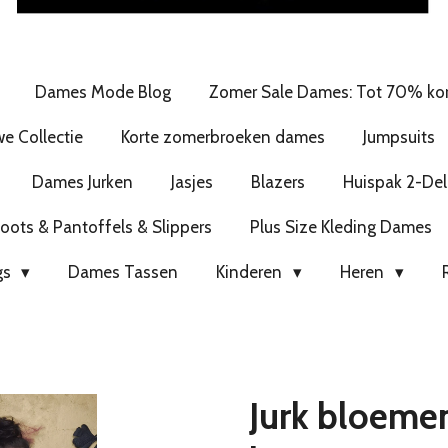
Dames Mode Blog
Zomer Sale Dames: Tot 70% kor
e Collectie
Korte zomerbroeken dames
Jumpsuits
Dames Jurken
Jasjes
Blazers
Huispak 2-Del
ots & Pantoffels & Slippers
Plus Size Kleding Dames
gs
Dames Tassen
Kinderen
Heren
Jurk bloemen