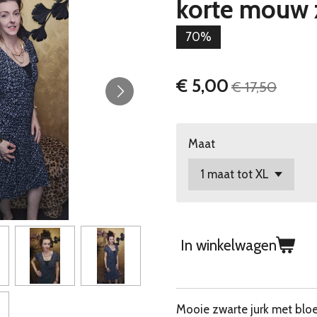
korte mouw 
70%
€ 5,00
€ 17,50
Maat
In winkelwagen
Mooie zwarte jurk met blo