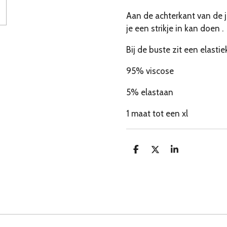
Aan de achterkant van de j
je een strikje in kan doen .
Bij de buste zit een elasti
95% viscose
5% elastaan
1 maat tot een xl
D
D
S
e
e
h
l
e
a
e
l
r
n
e