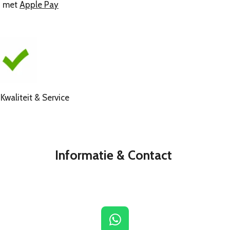
n met
Apple Pay
liteit & Service
Informatie & Contact
W