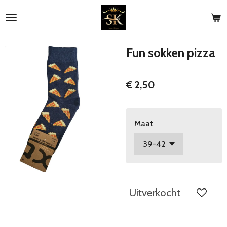
Ga
direct
naar
de
Fun sokken pizza
hoofdinhoud
€ 2,50
Maat
Uitverkocht