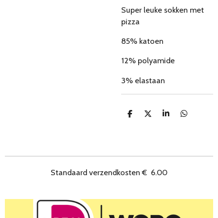
Super leuke sokken met
pizza
85% katoen
12% polyamide
3% elastaan
D
D
S
D
e
e
h
e
l
e
a
l
e
l
r
e
n
e
n
Standaard verzendkosten
€
6.00