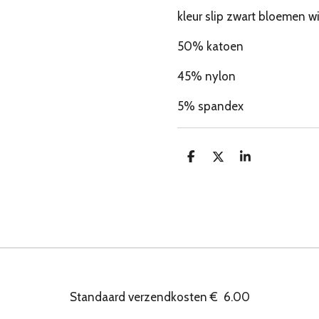
kleur slip zwart bloemen wi
50% katoen
45% nylon
5% spandex
D
D
S
e
e
h
l
e
a
e
l
r
n
e
Standaard verzendkosten
€
6.00