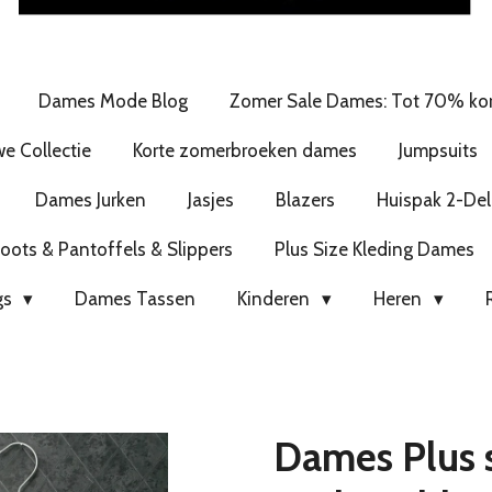
Dames Mode Blog
Zomer Sale Dames: Tot 70% kor
e Collectie
Korte zomerbroeken dames
Jumpsuits
Dames Jurken
Jasjes
Blazers
Huispak 2-Del
ots & Pantoffels & Slippers
Plus Size Kleding Dames
gs
Dames Tassen
Kinderen
Heren
Dames Plus s