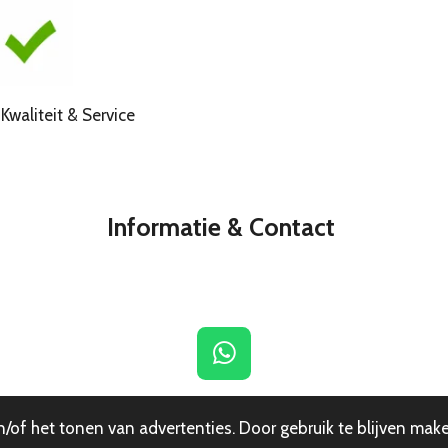
liteit & Service
Informatie & Contact
W
h
a
of het tonen van advertenties. Door gebruik te blijven make
t