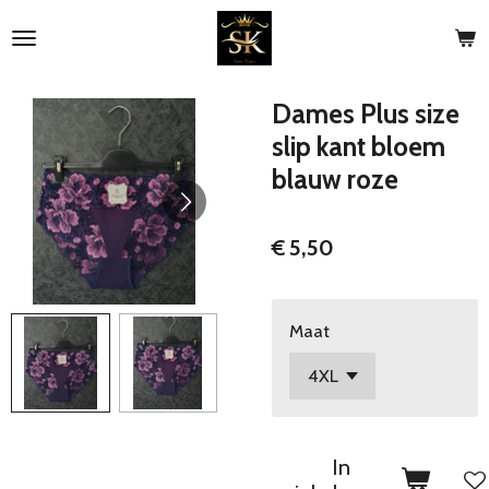
Ga
direct
naar
de
Dames Plus size
hoofdinhoud
slip kant bloem
blauw roze
€ 5,50
Maat
In