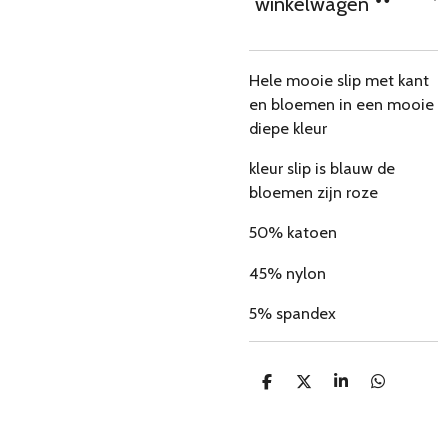
winkelwagen
Hele mooie slip met kant
en bloemen in een mooie
diepe kleur
kleur slip is blauw de
bloemen zijn roze
50% katoen
45% nylon
5% spandex
D
D
S
D
e
e
h
e
l
e
a
l
e
l
r
e