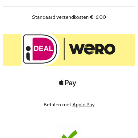
n
e
n
Standaard verzendkosten
€
6.00
Betalen met
Apple Pay