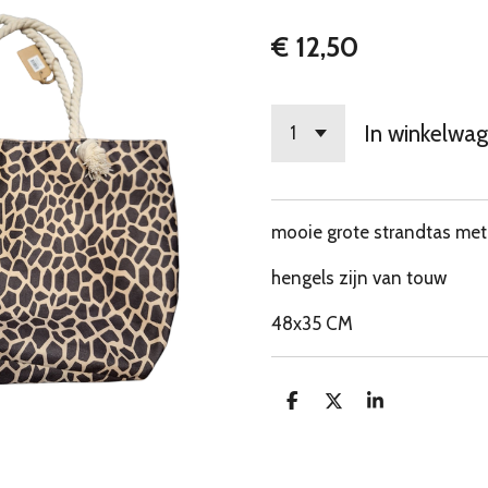
€ 12,50
In winkelwa
mooie grote strandtas met 
hengels zijn van touw
48x35 CM
D
D
S
e
e
h
l
e
a
e
l
r
n
e