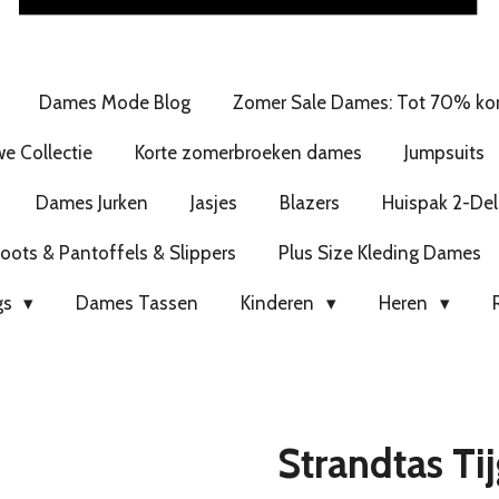
Dames Mode Blog
Zomer Sale Dames: Tot 70% kor
e Collectie
Korte zomerbroeken dames
Jumpsuits
Dames Jurken
Jasjes
Blazers
Huispak 2-Del
ots & Pantoffels & Slippers
Plus Size Kleding Dames
gs
Dames Tassen
Kinderen
Heren
Strandtas Tij