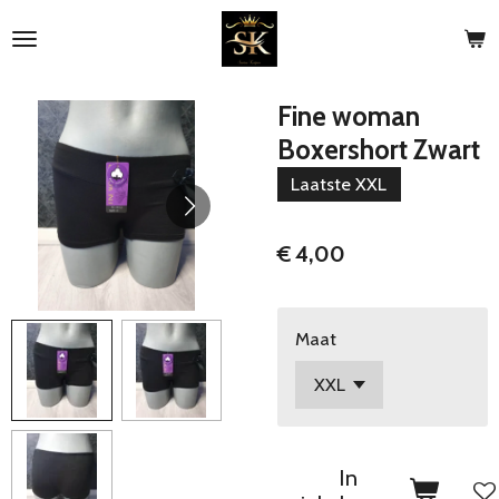
Ga
direct
naar
de
Fine woman
hoofdinhoud
Boxershort Zwart
Laatste XXL
€ 4,00
Maat
In