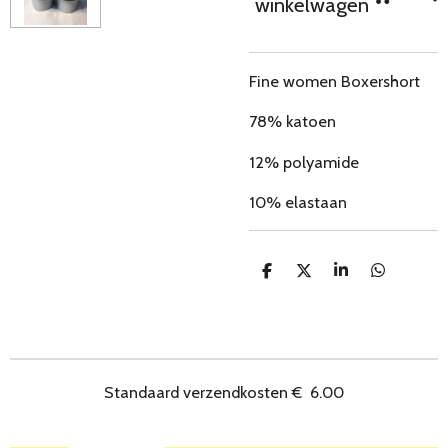
winkelwagen
Fine women Boxershort
78% katoen
12% polyamide
10% elastaan
D
D
S
D
e
e
h
e
l
e
a
l
e
l
r
e
n
e
n
Standaard verzendkosten
€
6.00